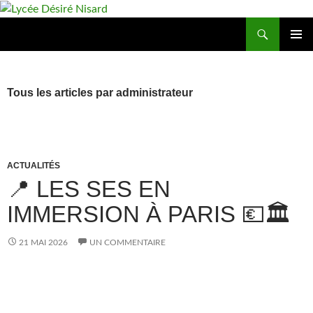
Aller
au
Recherche
Lycée Désiré Nisard
contenu
MENU
PRINCIP
AL
Tous les articles par administrateur
ACTUALITÉS
📍 LES SES EN
IMMERSION À PARIS 💶🏛️
21 MAI 2026
UN COMMENTAIRE