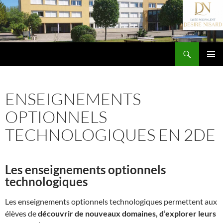
Aller
au
contenu
Recherche
Lycée Désiré Nisard
MENU
PRINCIP
AL
ENSEIGNEMENTS
OPTIONNELS
TECHNOLOGIQUES EN 2DE
Les enseignements optionnels
technologiques
Les enseignements optionnels technologiques permettent aux
élèves de
découvrir de nouveaux domaines, d’explorer leurs