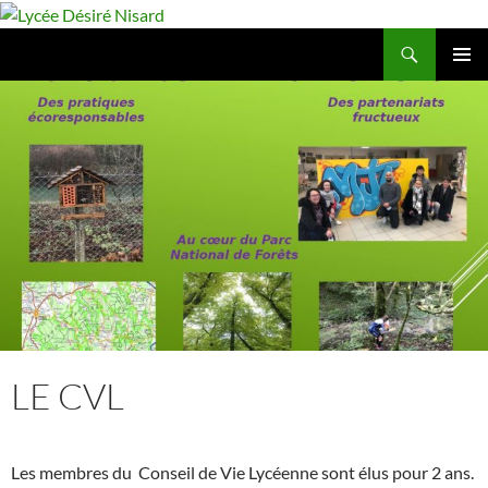
Aller
au
Recherche
Lycée Désiré Nisard
contenu
MENU
PRINCIP
AL
LE CVL
Les membres du Conseil de Vie Lycéenne sont élus pour 2 ans.