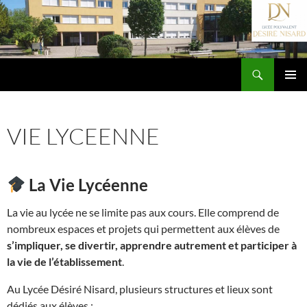
Aller
au
contenu
Recherche
Lycée Désiré Nisard
MENU
PRINCIP
AL
VIE LYCEENNE
La Vie Lycéenne
La vie au lycée ne se limite pas aux cours. Elle comprend de
nombreux espaces et projets qui permettent aux élèves de
s’impliquer, se divertir, apprendre autrement et participer à
la vie de l’établissement
.
Au Lycée Désiré Nisard, plusieurs structures et lieux sont
dédiés aux élèves :