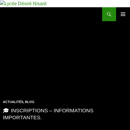
Aller
au
Recherche
Lycée Désiré Nisard
contenu
MENU
PRINCIP
AL
ACTUALITÉS
,
BLOG
🎓 INSCRIPTIONS – INFORMATIONS
IMPORTANTES.