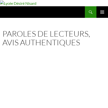
Aller
au
Recherche
Lycée Désiré Nisard
contenu
MENU
PRINCIP
AL
PAROLES DE LECTEURS,
AVIS AUTHENTIQUES