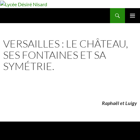
Aller
au
Recherche
Lycée Désiré Nisard
contenu
MENU
PRINCIP
AL
VERSAILLES : LE CHÂTEAU,
SES FONTAINES ET SA
SYMÉTRIE.
Raphaël et Luigy