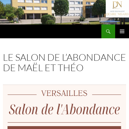
Aller
au
contenu
Recherche
Lycée Désiré Nisard
MENU
PRINCIP
AL
LE SALON DE L’ABONDANCE
DE MAËL ET THÉO