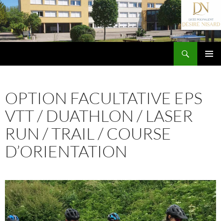
Aller
au
contenu
Recherche
Lycée Désiré Nisard
MENU
PRINCIP
AL
OPTION FACULTATIVE EPS
VTT / DUATHLON / LASER
RUN / TRAIL / COURSE
D’ORIENTATION