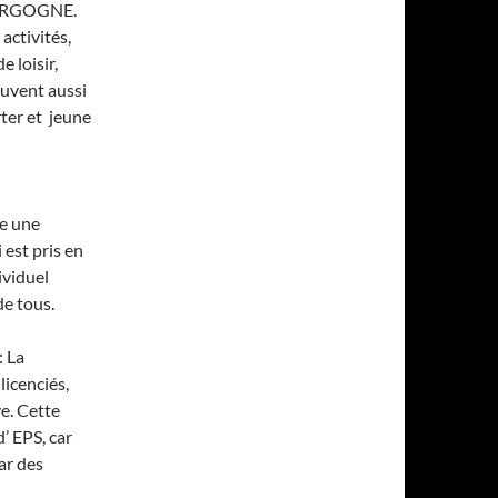
BOURGOGNE.
ctivités,
 loisir,
euvent aussi
rter et jeune
e une
 est pris en
ividuel
de tous.
 La
licenciés,
ve. Cette
’ EPS, car
ar des