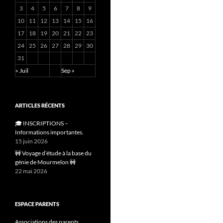
3
4
5
6
7
8
9
10
11
12
13
14
15
16
17
18
19
20
21
22
23
24
25
26
27
28
29
30
31
« Juil
Sep »
ARTICLES RÉCENTS
🎓 INSCRIPTIONS –
Informations importantes.
15 juin 2026
🚧 Voyage d’étude à la base du
génie de Mourmelon 🚧
22 mai 2026
ESPACE PARENTS
Associations des parents