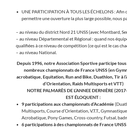
UNE PARTICIPATION À TOUS LES ÉCHELONS : Afin 
permettre une ouverture la plus large possible, nous pa
– au niveau du district Nord 21 UNSS (avec Montbard, Se
– au niveau Départemental et Régional : quand nos équip
qualifiées à ce niveau de compétition (ce qui est le cas ch
– au niveau National.
Depuis 1996, notre Association Sportive participe tous 
nombreux championnats de France UNSS (en Gymn
acrobatique, Equitation, Run and Bike, Duathlon, Tir à l
d’Orientation, Raids Multisports et VTT)
NOTRE PALMARÈS DE L’ANNEE DERNIÈRE (2017-
EST ÉLOQUENT :
9 participations aux championnats d’Académie
(Duat
Multisports, Course d’Orientation, V.T.T., Gymnastique
Acrobatique, Pony Games, Cross-country, Futsal, bad
6 participations à des championnats de France UNSS