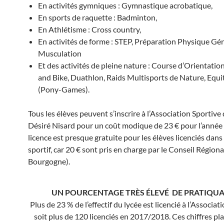
En activités gymniques : Gymnastique acrobatique,
En sports de raquette : Badminton,
En Athlétisme : Cross country,
En activités de forme : STEP, Préparation Physique Gén
Musculation
Et des activités de pleine nature : Course d’Orientatio
and Bike, Duathlon, Raids Multisports de Nature, Equi
(Pony-Games).
Tous les élèves peuvent s’inscrire à l’Association Sportive
Désiré Nisard pour un coût modique de 23 € pour l’année s
licence est presque gratuite pour les élèves licenciés dans
sportif, car 20 € sont pris en charge par le Conseil Régiona
Bourgogne).
UN POURCENTAGE TRÈS ÉLEVÉ DE PRATIQUA
Plus de 23 % de l’effectif du lycée est licencié à l’Associat
soit plus de 120 licenciés en 2017/2018. Ces chiffres pl