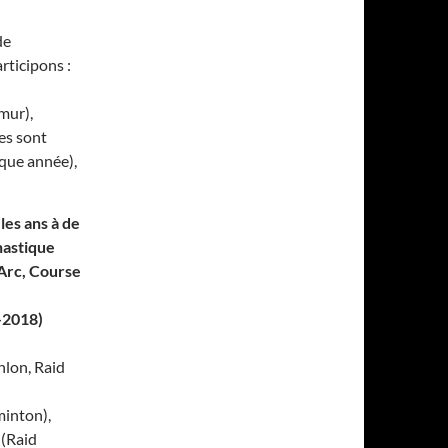
de
rticipons :
mur),
es sont
aque année),
les ans à de
astique
’Arc, Course
2018)
hlon, Raid
minton),
(Raid