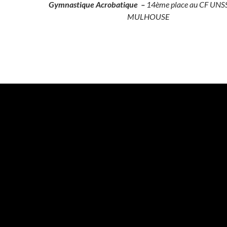
Gymnastique Acrobatique –
14ème place au CF UNS
MULHOUSE