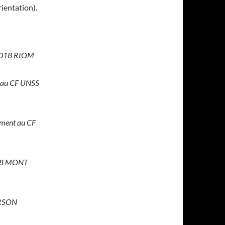
ientation).
 2018 RIOM
t au CF UNSS
ement au CF
018 MONT
IRSON