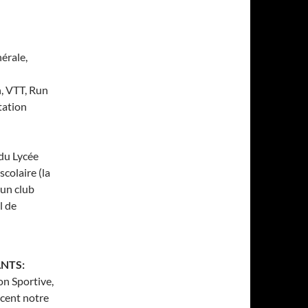
érale,
n, VTT, Run
tation
 du Lycée
colaire (la
 un club
l de
NTS:
ion Sportive,
acent notre