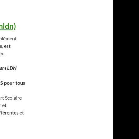
mldn)
mplément
, est
ée.
Team LDN
 pour tous
rt Scolaire
r et
fférentes et