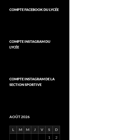
COMPTE FACEBOOK DU LYCÉE
COMPTE INSTAGRAM DU
LYCÉE
COMPTE INSTAGRAM DE LA
SECTION SPORTIVE
AOÛT 2026
L
M
M
J
V
S
D
1
2