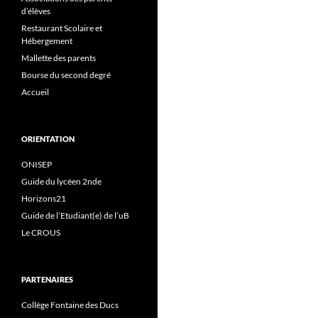
d’élèves
Restaurant Scolaire et
Hébergement
Mallette des parents
Bourse du second degré
Accueil
ORIENTATION
ONISEP
Guide du lycéen 2nde
Horizons21
Guide de l’Etudiant(e) de l’uB
Le CROUS
PARTENAIRES
Collège Fontaine des Ducs