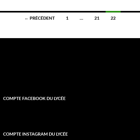
Navigation
← PRÉCÉDENT
1
…
21
22
des
articles
COMPTE FACEBOOK DU LYCÉE
COMPTE INSTAGRAM DU LYCÉE