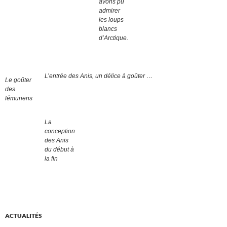
avons pu
admirer
les loups
blancs
d’Arctique.
L’entrée des Anis, un délice à goûter …
Le goûter
des
lémuriens
La
conception
des Anis
du début à
la fin
ACTUALITÉS