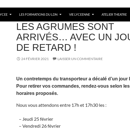
LYCEE
LES FORMATIONS DU LDN
VIE LYCEENNE
ATELIER THEATRE
ANNÉES 2020-2023
LES AGRUMES SONT
ARRIVÉS… AVEC UN JO
DE RETARD !
24 FÉVRIER 2021
LAISSER UN COMMENTAIRE
Un contretemps du transporteur a décalé d’un jour la
Pour retirer vos commandes, rendez-vous selon les 
horaires proposés.
Nous vous attendons entre 17h et 17h30 les :
– Jeudi 25 février
– Vendredi 26 février