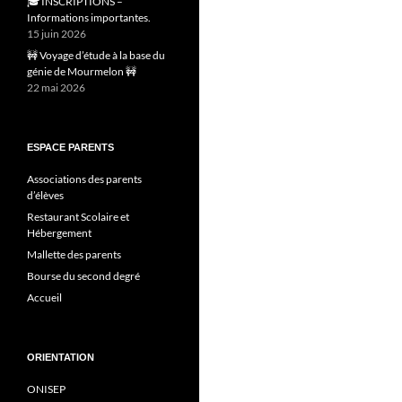
🎓 INSCRIPTIONS –
Informations importantes.
15 juin 2026
🚧 Voyage d’étude à la base du
génie de Mourmelon 🚧
22 mai 2026
ESPACE PARENTS
Associations des parents
d’élèves
Restaurant Scolaire et
Hébergement
Mallette des parents
Bourse du second degré
Accueil
ORIENTATION
ONISEP