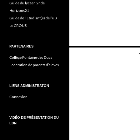
Guide du lycéen 2nde
Horizons21
Guide de l’Etudiant(e) de l’uB
Le CROUS
PARTENAIRES
Navigation
Collège Fontaine des Ducs
des
Fédération de parents d’élèves
articles
LIENS ADMINISTRATON
Connexion
VIDÉO DE PRÉSENTATION DU
LDN