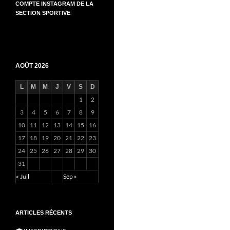
COMPTE INSTAGRAM DE LA
SECTION SPORTIVE
AOÛT 2026
L
M
M
J
V
S
D
1
2
3
4
5
6
7
8
9
10
11
12
13
14
15
16
17
18
19
20
21
22
23
24
25
26
27
28
29
30
31
« Juil
Sep »
ARTICLES RÉCENTS