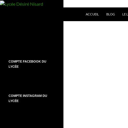
Aller
au
Recherche
Lycée Désiré Nisard
ACCUEIL
BLOG
LE 
contenu
COMPTE FACEBOOK DU
LYCÉE
COMPTE INSTAGRAM DU
LYCÉE