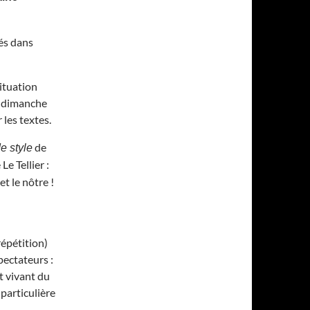
és dans
situation
 » dimanche
 les textes.
de
e style
Le Tellier :
t le nôtre !
répétition)
pectateurs :
t vivant du
particulière